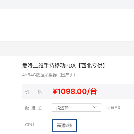
爱咚二维手持移动PDA【西北专供】
4+64G数据采集器（国产头）
¥
1098.00/台
价 格
配 送 至
请选择
运费￥0
CPU
高通8核