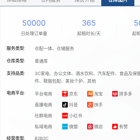
50000
365
5
日处理订单量
起租时长/天
起租
仓配一体、仓储服务
服务类型:
普通库
仓库类型:
3C家电、办公文体、酒水饮料、汽车配件、食品及保
支持品类:
件、鞋服包配、美妆个护、其他
电商平台:
平台电商
京东
淘宝
拼多多
直播电商
抖音
快手
社群电商
小红书
私域电商
微盟
微店
有赞
B2B2C
经营类型: